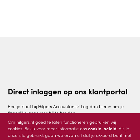
Direct inloggen op ons klantportal
Ben je klant bij Hilgers Accountants? Log dan hier in om je
financiële gegevens bij te houden.
Om hilgers.nl goed te laten functioneren gebruiken wij
inloggen
cookies. Bekijk voor meer informatie ons
cookie-beleid
.
Als je
onze site gebruikt, gaan we ervan uit dat je akkoord bent met